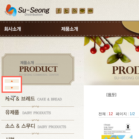
[원두]
전체 :
12
페이지 :
1/2