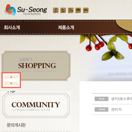
생지(패스츄리
관리자