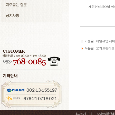
제원인터내쇼날 세
이전글
:
매일유업 세미나
다음글
:
요거트젤라또