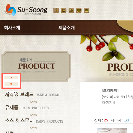
[조각케익]
[쏘이빠나데로(1차
효생지)]
전체 :
25
페이지 :
1/3