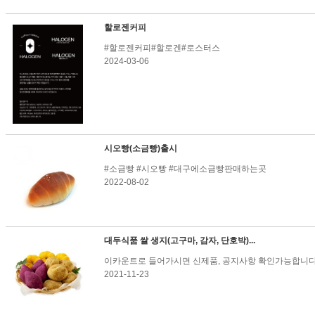
할로젠커피
#할로젠커피#할로겐#로스터스
2024-03-06
시오빵(소금빵)출시
#소금빵 #시오빵 #대구에소금빵판매하는곳
2022-08-02
대두식품 쌀 생지(고구마, 감자, 단호박)...
이카운트로 들어가시면 신제품, 공지사항 확인가능합니다.
2021-11-23