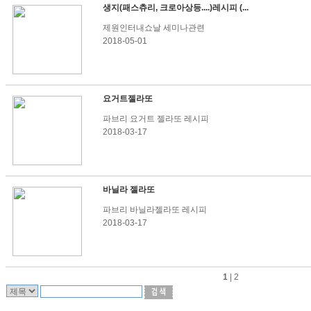
생지(패스츄리, 크로아상등....)레시피 (...
제원인터내쇼날 세미나관련
2018-05-01
요거트젤라또
파브리 요거트 젤라또 레시피
2018-03-17
바닐라 젤라또
파브리 바닐라젤라또 레시피
2018-03-17
1
|
2