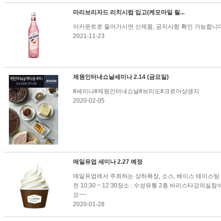
마리브리자드 리치시럽 입고(케모마일 릴...
이카운트로 들어가시면 신제품, 공지사항 확인 가능합니다
2021-11-23
제원인터내쇼날세미나 2.14 (금요일)
#세미나#제원인터내쇼날#브리도#크로아상생지
2020-02-05
매일유업 세미나 2.27 예정
매일유업에서 주최하는 상하목장, 소스, 베이스 테이스팅 세미나 !
전 10;30 ~ 12:30장소 : 수성유통 2층 바리스타강의실
요~~
2020-01-28